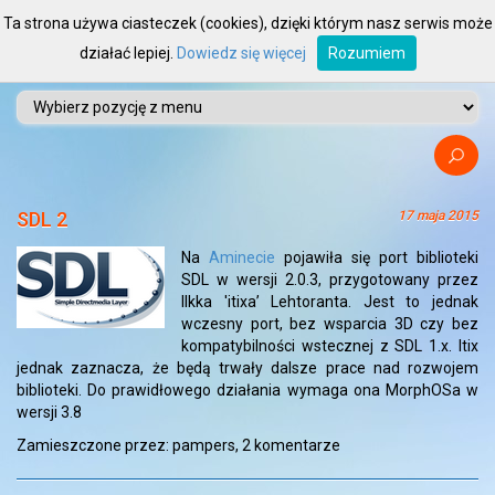
Ta strona używa ciasteczek (cookies), dzięki którym nasz serwis może
działać lepiej.
Dowiedz się więcej
Rozumiem
SDL 2
17 maja 2015
Na
Aminecie
pojawiła się port biblioteki
SDL w wersji 2.0.3, przygotowany przez
Ilkka 'itixa’ Lehtoranta. Jest to jednak
wczesny port, bez wsparcia 3D czy bez
kompatybilności wstecznej z SDL 1.x. Itix
jednak zaznacza, że będą trwały dalsze prace nad rozwojem
biblioteki. Do prawidłowego działania wymaga ona MorphOSa w
wersji 3.8
Zamieszczone przez: pampers,
2 komentarze