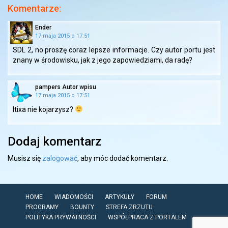
Komentarze:
Ender
17 maja 2015 o 17:51
SDL 2, no proszę coraz lepsze informacje. Czy autor portu jest
znany w środowisku, jak z jego zapowiedziami, da radę?
pampers
Autor wpisu
17 maja 2015 o 17:51
Itixa nie kojarzysz?
Dodaj komentarz
Musisz się
zalogować
, aby móc dodać komentarz.
HOME
WIADOMOŚCI
ARTYKUŁY
FORUM
PROGRAMY
BOUNTY
STREFA ZRZUTU
POLITYKA PRYWATNOŚCI
WSPÓŁPRACA Z PORTALEM