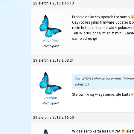
28 sierpnia 2013 z 16:13
Proboje na kazdy sposob i to samo
Czy robiles jakis firmware update? Bo
robie hotspot i tez nie widzi polacze
Ten WR703 chce miec z mini. Zainte
samo adres ip?
MaveRick
Participant
29 sierpnia 2013 z 08:21
Ten WR703 chce miec z mini. Zainte
adres ip?
Sterowniki są w systemie, ale karta
krashan
Participant
29 sierpnia 2013 z 16:50
Widze ze to karta na PCMCIA
ale t