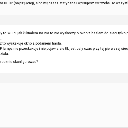
 na DHCP (najczęściej), albo włączasz statyczne i wpisujesz co trzeba. To wszyst
 to WEP i jak kliknalem na nia to nie wyskoczylo okno z haslem do sieci tylko po
c…
2 to wyskakuje okno z podaniem hasla…
lampa nie przeskakuje i nie pojawia sie tlk jest caly czas przy tej pierwszej sie
ziala.
 recznie skonfigurowac?