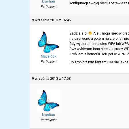
krashan
konfiguracji swojej sieci zostawiasz
Participant
9 września 2013 z 16:45
Zadzialalo!
Ale… moja siec w pracy
na czerwono a potem na zielona i ni
Gdy wybieram inna siec WPA lub WPA
Dwy wybieram inna siec z z pracy WEP 
Zrobilem z komorki HotSpot w WPA i d
MaveRick
Participant
Co zrobic z tym fantem? Da sie jakos
9 września 2013 z 17:58
krashan
Participant