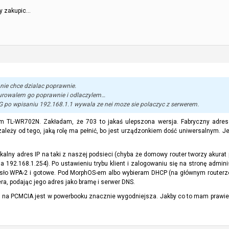
by zakupic…
nie chce dzialac poprawnie.
gurowalem go poprawnie i odlaczylem…
po wpisaniu 192.168.1.1 wywala ze nei moze sie polaczyc z serwerem.
L-WR702N. Zakładam, że 703 to jakaś ulepszona wersja. Fabryczny adres I
zależy od tego, jaką rolę ma pełnić, bo jest urządzonkiem dość uniwersalnym. Je
alny adres IP na taki z naszej podsieci (chyba że domowy router tworzy akurat p
 192.168.1.254). Po ustawieniu trybu klient i zalogowaniu się na stronę admin
hasło WPA-2 i gotowe. Pod MorphOS-em albo wybieram DHCP (na głównym routerze
era, podając jego adres jako bramę i serwer DNS.
Fi na PCMCIA jest w powerbooku znacznie wygodniejsza. Jakby co to mam prawi