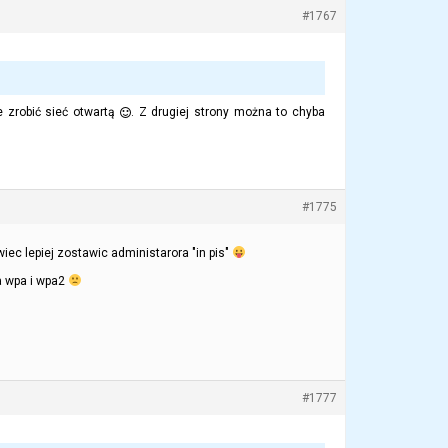
#1767
 zrobić sieć otwartą
. Z drugiej strony można to chyba
#1775
iec lepiej zostawic administarora "in pis"
a wpa i wpa2
#1777