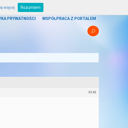
ę więcej
Rozumiem
UM
PROGRAMY
BOUNTY
STREFA ZRZUTU
YKA PRYWATNOŚCI
WSPÓŁPRACA Z PORTALEM
#348