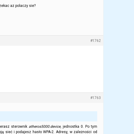
zekac az polaczy sie?
#1762
#1763
bierasz sterownik
atheros5000.device
, jednostka 0. Po tym
ją sieć i podajesz hasło WPA-2. Adresy, w zależności od