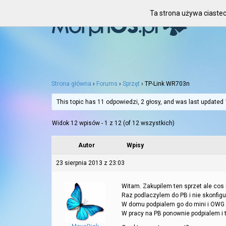
Ta strona używa ciastec
Strona główna
›
Forums
›
Sprzęt
›
TP-Link WR703n
This topic has 11 odpowiedzi, 2 głosy, and was last updated
Widok 12 wpisów - 1 z 12 (of 12 wszystkich)
Autor
Wpisy
23 sierpnia 2013 z 23:03
Witam. Zakupilem ten sprzet ale cos 
Raz podlaczylem do PB i nie skonfig
W domu podpialem go do mini i OWG 
W pracy na PB ponownie podpialem i t