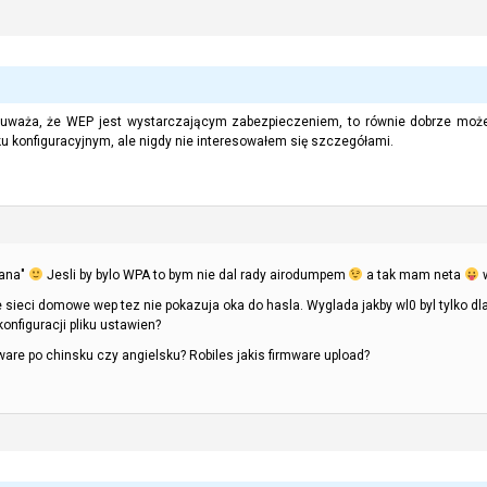
li uważa, że WEP jest wystarczającym zabezpieczeniem, to równie dobrze może
ku konfiguracyjnym, ale nigdy nie interesowałem się szczegółami.
cana"
Jesli by bylo WPA to bym nie dal rady airodumpem
a tak mam neta
w
 sieci domowe wep tez nie pokazuja oka do hasla. Wyglada jakby wl0 byl tylko dl
onfiguracji pliku ustawien?
re po chinsku czy angielsku? Robiles jakis firmware upload?