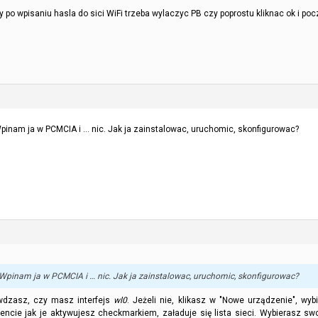
 wpisaniu hasla do sici WiFi trzeba wylaczyc PB czy poprostu kliknac ok i poc
inam ja w PCMCIA i … nic. Jak ja zainstalowac, uruchomic, skonfigurowac?
pinam ja w PCMCIA i … nic. Jak ja zainstalowac, uruchomic, skonfigurowac?
wdzasz, czy masz interfejs
wl0
. Jeżeli nie, klikasz w "Nowe urządzenie", wy
ncie jak je aktywujesz checkmarkiem, załaduje się lista sieci. Wybierasz swo