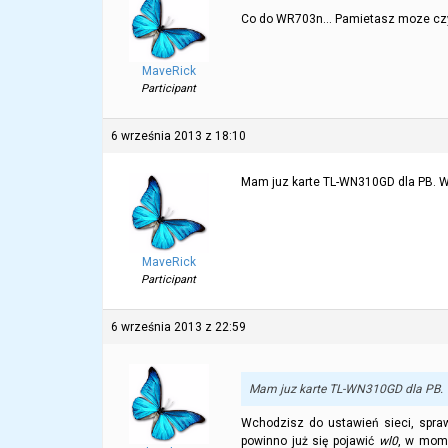
Co do WR703n… Pamietasz moze czy po
MaveRick
Participant
6 września 2013 z 18:10
Mam juz karte TL-WN310GD dla PB. Wp
MaveRick
Participant
6 września 2013 z 22:59
Mam juz karte TL-WN310GD dla PB. W
Wchodzisz do ustawień sieci, spra
powinno już się pojawić
wl0
, w mome