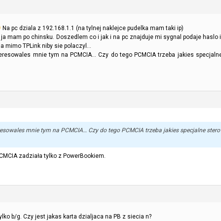
Na pc dziala z 192.168.1.1 (na tylnej naklejce pudelka mam taki ip)
 ja mam po chinsku. Doszedlem co i jak i na pc znajduje mi sygnal podaje haslo i
nia mimo TPLink niby sie polaczyl…
resowales mnie tym na PCMCIA… Czy do tego PCMCIA trzeba jakies specjalne s
resowales mnie tym na PCMCIA… Czy do tego PCMCIA trzeba jakies specjalne sterow
 PCMCIA zadziała tylko z PowerBookiem.
ylko b/g. Czy jest jakas karta dzialjaca na PB z siecia n?