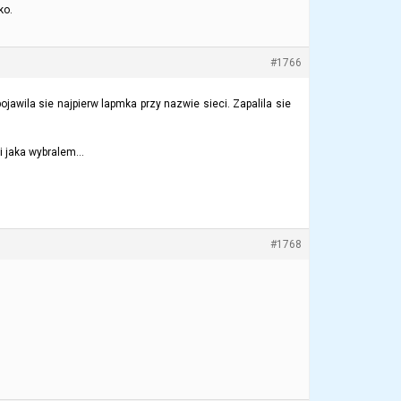
ko.
#1766
jawila sie najpierw lapmka przy nazwie sieci. Zapalila sie
ci jaka wybralem…
#1768