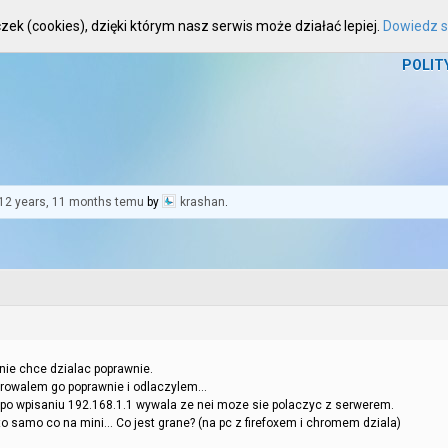
zek (cookies), dzięki którym nasz serwis może działać lepiej.
Dowiedz si
HOME
WIADOMOŚCI
ARTYKUŁY
FOR
POLIT
12 years, 11 months temu
by
krashan
.
nie chce dzialac poprawnie.
urowalem go poprawnie i odlaczylem…
po wpisaniu 192.168.1.1 wywala ze nei moze sie polaczyc z serwerem.
o samo co na mini… Co jest grane? (na pc z firefoxem i chromem dziala)