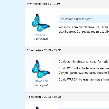
9 września 2013 z 17:59
Co zrobic z tym fantem?
Wyjaśnić administratorowi, że jeże
skonfigurować grzebiąc ręcznie w pli
krashan
Participant
10 września 2013 z 22:36
Co do administratora… coz… "ameri
Co do WEP i Morpha to inne sasiednie
Czy jest jakas szansa opisu recznej k
Co do WR703n to krashan masz firmwa
MaveRick
Participant
11 września 2013 z 08:36