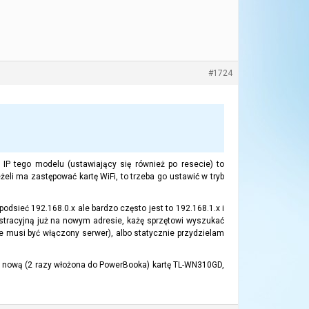
#1724
P tego modelu (ustawiający się również po resecie) to
żeli ma zastępować kartę WiFi, to trzeba go ustawić w tryb
odsieć 192.168.0.x ale bardzo często jest to 192.168.1.x i
istracyjną już na nowym adresie, każę sprzętowi wyszukać
 musi być włączony serwer), albo statycznie przydzielam
e nową (2 razy włożona do PowerBooka) kartę TL-WN310GD,