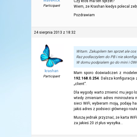
MaveRick
Czy ktos ma ten sprzet?
Participant
Wiem, ze Krashan kiedys polecal ze
Pozdrawiam
24 sierpnia 2013 z 18:32
Witam. Zakupilem ten sprzet ale cos 
Raz podlaczylem do PB i nie skonfi
W domu podpialem go do mini i OWG 
krashan
Mam sporo doświadczeń z modelem T
Participant
192.168.0.254
. Dalsza konfiguracja 
„client”.
Dla wygody warto zmienić mu jego lok
wtedy zmieniam adres miniroutera na
sieci WiFi, wybieram moją, podaję 
jakiś adres z podsieci głównego rout
Muszę jednak przyznać, że karta Wi
za jakieś 20 zł plus wysyłka…