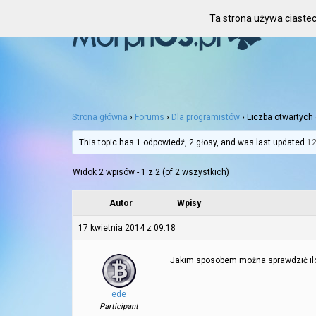
Ta strona używa ciastec
Strona główna
›
Forums
›
Dla programistów
›
Liczba otwartych 
This topic has 1 odpowiedź, 2 głosy, and was last updated
12
Widok 2 wpisów - 1 z 2 (of 2 wszystkich)
Autor
Wpisy
17 kwietnia 2014 z 09:18
Jakim sposobem można sprawdzić iloś
ede
Participant