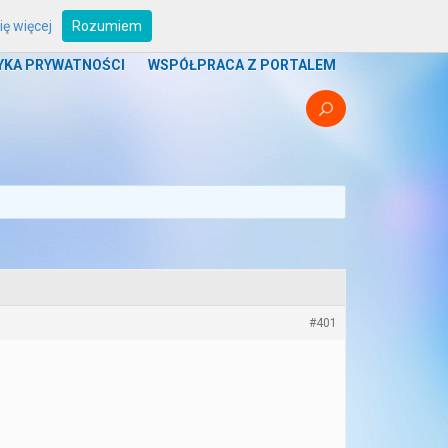
ę więcej
Rozumiem
UM
PROGRAMY
BOUNTY
STREFA ZRZUTU
YKA PRYWATNOŚCI
WSPÓŁPRACA Z PORTALEM
#401