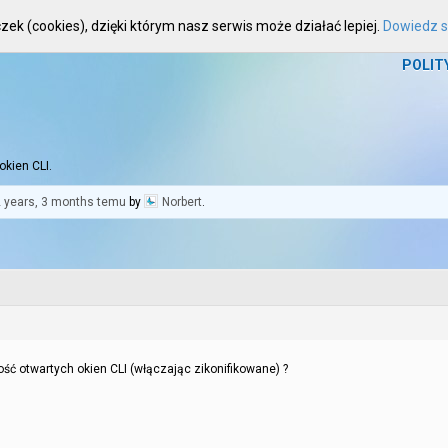
zek (cookies), dzięki którym nasz serwis może działać lepiej.
Dowiedz si
HOME
WIADOMOŚCI
ARTYKUŁY
FOR
POLIT
okien CLI.
 years, 3 months temu
by
Norbert
.
ć otwartych okien CLI (włączając zikonifikowane) ?