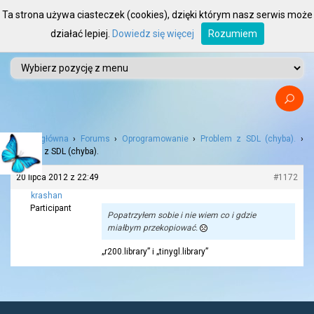
Ta strona używa ciasteczek (cookies), dzięki którym nasz serwis może
działać lepiej.
Dowiedz się więcej
Rozumiem
Strona główna
›
Forums
›
Oprogramowanie
›
Problem z SDL (chyba).
›
Problem z SDL (chyba).
20 lipca 2012 z 22:49
#1172
krashan
Participant
Popatrzyłem sobie i nie wiem co i gdzie
miałbym przekopiować.
„r200.library” i „tinygl.library”