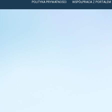
POLITYKA PRYWATNOŚCI
WSPÓŁPRACA Z PORTALEM