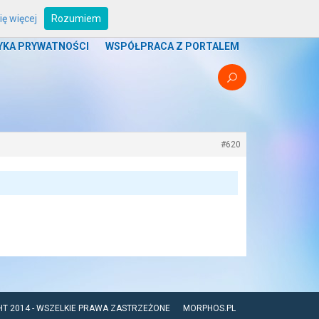
ę więcej
Rozumiem
UM
PROGRAMY
BOUNTY
STREFA ZRZUTU
YKA PRYWATNOŚCI
WSPÓŁPRACA Z PORTALEM
#620
HT 2014 - WSZELKIE PRAWA ZASTRZEŻONE
MORPHOS.PL