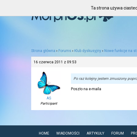
Ta strona używa ciastec
Strona główna
›
Forums
›
Klub dyskusyjny
›
Nowe funkcje na st
16 czerwca 2011 z 09:53
Po raz kolejny jestem zmuszony popro
Poszło na e-maila
AS
Participant
HOME
WIADOMOŚCI
ARTYKUŁY
FORUM
PR