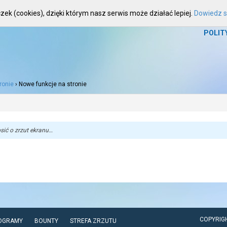
zek (cookies), dzięki którym nasz serwis może działać lepiej.
Dowiedz si
HOME
WIADOMOŚCI
ARTYKUŁY
FOR
POLIT
ronie
›
Nowe funkcje na stronie
sić o zrzut ekranu…
COPYRIG
OGRAMY
BOUNTY
STREFA ZRZUTU