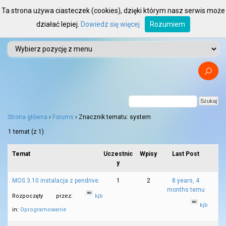
Ta strona używa ciasteczek (cookies), dzięki którym nasz serwis może
działać lepiej.
Dowiedz się więcej
Rozumiem
Strona główna
›
Forums
›
Znacznik tematu: system
1 temat (z 1)
Temat
Uczestnic
Wpisy
Last Post
y
MOS 3.10 instalacja z pendrive.
1
2
8 years, 4
months temu
Rozpoczęty przez:
kjb
kjb
in:
Oprogramowanie