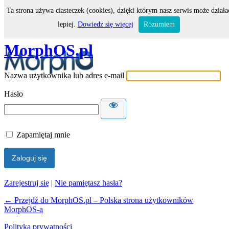
Ta strona używa ciasteczek (cookies), dzięki którym nasz serwis może działa
Zaloguj się
lepiej.
Dowiedz się więcej
Rozumiem
MorphOS.pl
Nazwa użytkownika lub adres e-mail
Hasło
Zapamiętaj mnie
Zarejestruj się
|
Nie pamiętasz hasła?
← Przejdź do MorphOS.pl – Polska strona użytkowników
MorphOS-a
Polityka prywatności