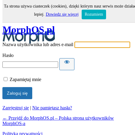
Ta strona używa ciasteczek (cookies), dzięki którym nasz serwis może działa
Zaloguj się
lepiej.
Dowiedz się więcej
Rozumiem
MorphOS.pl
Nazwa użytkownika lub adres e-mail
Hasło
Zapamiętaj mnie
Zarejestruj się
|
Nie pamiętasz hasła?
← Przejdź do MorphOS.pl – Polska strona użytkowników
MorphOS-a
Polityka prywatności