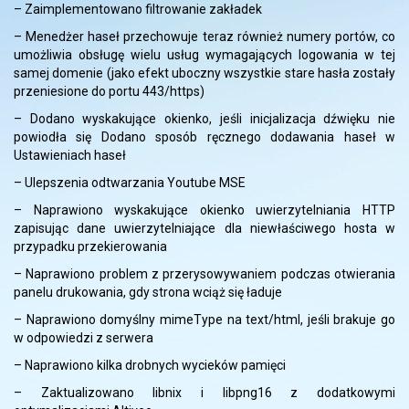
– Zaimplementowano filtrowanie zakładek
– Menedżer haseł przechowuje teraz również numery portów, co
umożliwia obsługę wielu usług wymagających logowania w tej
samej domenie (jako efekt uboczny wszystkie stare hasła zostały
przeniesione do portu 443/https)
– Dodano wyskakujące okienko, jeśli inicjalizacja dźwięku nie
powiodła się Dodano sposób ręcznego dodawania haseł w
Ustawieniach haseł
– Ulepszenia odtwarzania Youtube MSE
– Naprawiono wyskakujące okienko uwierzytelniania HTTP
zapisując dane uwierzytelniające dla niewłaściwego hosta w
przypadku przekierowania
– Naprawiono problem z przerysowywaniem podczas otwierania
panelu drukowania, gdy strona wciąż się ładuje
– Naprawiono domyślny mimeType na text/html, jeśli brakuje go
w odpowiedzi z serwera
– Naprawiono kilka drobnych wycieków pamięci
– Zaktualizowano libnix i libpng16 z dodatkowymi