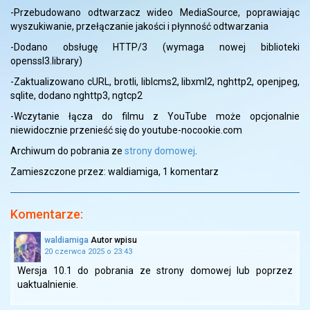
-Przebudowano odtwarzacz wideo MediaSource, poprawiając
wyszukiwanie, przełączanie jakości i płynność odtwarzania
-Dodano obsługę HTTP/3 (wymaga nowej biblioteki
openssl3.library)
-Zaktualizowano cURL, brotli, liblcms2, libxml2, nghttp2, openjpeg,
sqlite, dodano nghttp3, ngtcp2
-Wczytanie łącza do filmu z YouTube może opcjonalnie
niewidocznie przenieść się do youtube-nocookie.com
Archiwum do pobrania ze
strony domowej
.
Zamieszczone przez: waldiamiga,
1 komentarz
Komentarze:
waldiamiga
Autor wpisu
20 czerwca 2025 o 23:43
Wersja 10.1 do pobrania ze strony domowej lub poprzez
uaktualnienie.