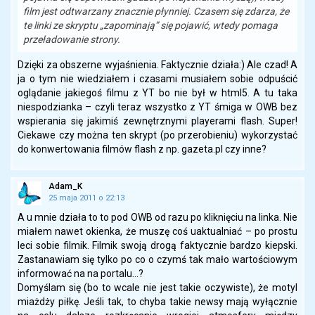
film jest odtwarzany znacznie płynniej. Czasem się zdarza, że
te linki ze skryptu „zapominają” się pojawić, wtedy pomaga
przeładowanie strony.
Dzięki za obszerne wyjaśnienia. Faktycznie działa:) Ale czad! A
ja o tym nie wiedziałem i czasami musiałem sobie odpuścić
oglądanie jakiegoś filmu z YT bo nie był w html5. A tu taka
niespodzianka – czyli teraz wszystko z YT śmiga w OWB bez
wspierania się jakimiś zewnętrznymi playerami flash. Super!
Ciekawe czy można ten skrypt (po przerobieniu) wykorzystać
do konwertowania filmów flash z np. gazeta.pl czy inne?
Adam_K
25 maja 2011 o 22:13
A u mnie działa to to pod OWB od razu po kliknięciu na linka. Nie
miałem nawet okienka, że muszę coś uaktualniać – po prostu
leci sobie filmik. Filmik swoją drogą faktycznie bardzo kiepski.
Zastanawiam się tylko po co o czymś tak mało wartościowym
informować na na portalu…?
Domyślam się (bo to wcale nie jest takie oczywiste), że motyl
miażdży piłkę. Jeśli tak, to chyba takie newsy mają wyłącznie