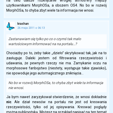
na celu dalsze rozkręcanie wrogiej atmosfery między
użytkownikami MorphOSa, a obozem OS4. No bo w rozwój
MorphOSa, to chyba zbyt wiele ta informacja nie wnosi.
krashan
26 maja 2011 o 06:13
Zastanawiam się tylko po co o czymś tak mało
wartościowym informować na na portalu…?
Chociażby po to, żeby takie „dzieło” skrytykować tak, jak na to
zasługuje. Daleki jestem od filtrowania rzeczywistości i
udawania, że pewnych rzeczy nie ma. Zamykanie oczu na
morphosowe fanbojstwo (niestety, występuje takie zjawisko),
nie spowoduje jego automagicznego zniknięcia…
No bo w rozwój MorphOSa, to chyba zbyt wiele ta informacja
nie wnosi.
Ja bym nawet zaryzykował stwierdzenie, że wnosi dokładnie
nic
. Ale dział newsów na portalu nie jest od kreowania
rzeczywistości, tylko od jej opisywania. Kreować poglądy
można publicystyką. Możesz na przykład napisać na ten temat