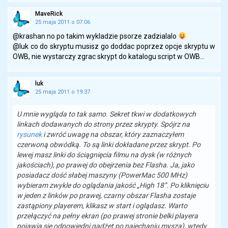
MaveRick
25 maja 2011 o 07:06
@krashan no po takim wykladzie psorze zadzialalo
@luk co do skryptu musisz go doddac poprzez opcje skryptu w
OWB, nie wystarczy zgrac skrypt do katalogu script w OWB…
luk
25 maja 2011 o 19:37
U mnie wygląda to tak samo. Sekret tkwi w dodatkowych
linkach dodawanych do strony przez skrypty. Spójrz na
rysunek
i zwróć uwagę na obszar, który zaznaczyłem
czerwoną obwódką. To są linki dokładane przez skrypt. Po
lewej masz linki do ściągnięcia filmu na dysk (w różnych
jakościach), po prawej do obejrzenia bez Flasha. Ja, jako
posiadacz dość słabej maszyny (PowerMac 500 MHz)
wybieram zwykle do oglądania jakość „High 18”. Po kliknięciu
w jeden z linków po prawej, czarny obszar Flasha zostaje
zastąpiony playerem, klikasz w start i oglądasz. Warto
przełączyć na pełny ekran (po prawej stronie belki playera
pojawia się odpowiedni gadżet po najechaniu myszą), wtedy