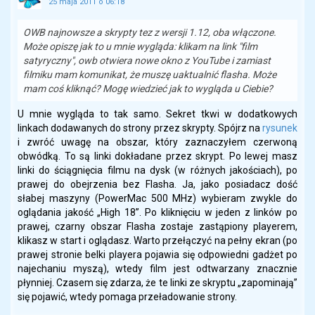
25 maja 2011 o 06:18
OWB najnowsze a skrypty tez z wersji 1.12, oba włączone.
Może opiszę jak to u mnie wygląda: klikam na link "film
satyryczny", owb otwiera nowe okno z YouTube i zamiast
filmiku mam komunikat, że muszę uaktualnić flasha. Może
mam coś kliknąć? Mogę wiedzieć jak to wygląda u Ciebie?
U mnie wygląda to tak samo. Sekret tkwi w dodatkowych
linkach dodawanych do strony przez skrypty. Spójrz na
rysunek
i zwróć uwagę na obszar, który zaznaczyłem czerwoną
obwódką. To są linki dokładane przez skrypt. Po lewej masz
linki do ściągnięcia filmu na dysk (w różnych jakościach), po
prawej do obejrzenia bez Flasha. Ja, jako posiadacz dość
słabej maszyny (PowerMac 500 MHz) wybieram zwykle do
oglądania jakość „High 18”. Po kliknięciu w jeden z linków po
prawej, czarny obszar Flasha zostaje zastąpiony playerem,
klikasz w start i oglądasz. Warto przełączyć na pełny ekran (po
prawej stronie belki playera pojawia się odpowiedni gadżet po
najechaniu myszą), wtedy film jest odtwarzany znacznie
płynniej. Czasem się zdarza, że te linki ze skryptu „zapominają”
się pojawić, wtedy pomaga przeładowanie strony.