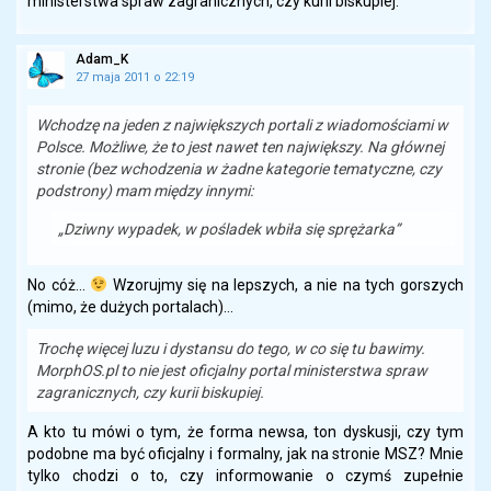
ministerstwa spraw zagranicznych, czy kurii biskupiej.
Adam_K
27 maja 2011 o 22:19
Wchodzę na jeden z największych portali z wiadomościami w
Polsce. Możliwe, że to jest nawet ten największy. Na głównej
stronie (bez wchodzenia w żadne kategorie tematyczne, czy
podstrony) mam między innymi:
„Dziwny wypadek, w pośladek wbiła się sprężarka”
No cóż…
Wzorujmy się na lepszych, a nie na tych gorszych
(mimo, że dużych portalach)…
Trochę więcej luzu i dystansu do tego, w co się tu bawimy.
MorphOS.pl to nie jest oficjalny portal ministerstwa spraw
zagranicznych, czy kurii biskupiej.
A kto tu mówi o tym, że forma newsa, ton dyskusji, czy tym
podobne ma być oficjalny i formalny, jak na stronie MSZ? Mnie
tylko chodzi o to, czy informowanie o czymś zupełnie