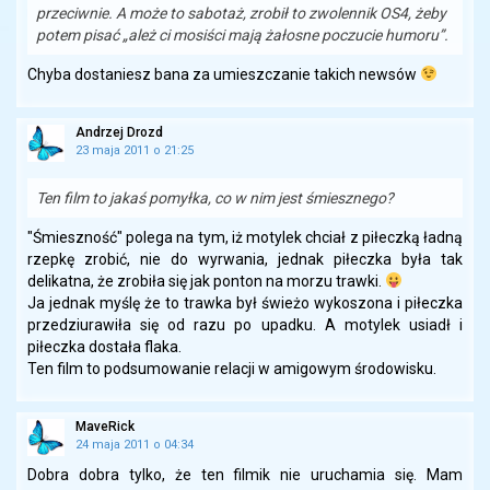
przeciwnie. A może to sabotaż, zrobił to zwolennik OS4, żeby
potem pisać „ależ ci mosiści mają żałosne poczucie humoru”.
Chyba dostaniesz bana za umieszczanie takich newsów
Andrzej Drozd
23 maja 2011 o 21:25
Ten film to jakaś pomyłka, co w nim jest śmiesznego?
"Śmieszność" polega na tym, iż motylek chciał z piłeczką ładną
rzepkę zrobić, nie do wyrwania, jednak piłeczka była tak
delikatna, że zrobiła się jak ponton na morzu trawki.
Ja jednak myślę że to trawka był świeżo wykoszona i piłeczka
przedziurawiła się od razu po upadku. A motylek usiadł i
piłeczka dostała flaka.
Ten film to podsumowanie relacji w amigowym środowisku.
MaveRick
24 maja 2011 o 04:34
Dobra dobra tylko, że ten filmik nie uruchamia się. Mam