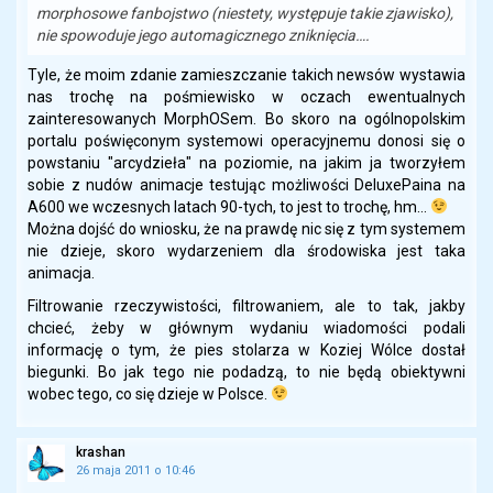
morphosowe fanbojstwo (niestety, występuje takie zjawisko),
nie spowoduje jego automagicznego zniknięcia….
Tyle, że moim zdanie zamieszczanie takich newsów wystawia
nas trochę na pośmiewisko w oczach ewentualnych
zainteresowanych MorphOSem. Bo skoro na ogólnopolskim
portalu poświęconym systemowi operacyjnemu donosi się o
powstaniu "arcydzieła" na poziomie, na jakim ja tworzyłem
sobie z nudów animacje testując możliwości DeluxePaina na
A600 we wczesnych latach 90-tych, to jest to trochę, hm…
Można dojść do wniosku, że na prawdę nic się z tym systemem
nie dzieje, skoro wydarzeniem dla środowiska jest taka
animacja.
Filtrowanie rzeczywistości, filtrowaniem, ale to tak, jakby
chcieć, żeby w głównym wydaniu wiadomości podali
informację o tym, że pies stolarza w Koziej Wólce dostał
biegunki. Bo jak tego nie podadzą, to nie będą obiektywni
wobec tego, co się dzieje w Polsce.
krashan
26 maja 2011 o 10:46