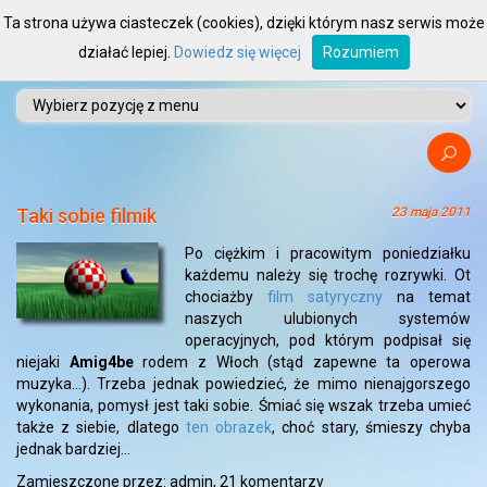
Ta strona używa ciasteczek (cookies), dzięki którym nasz serwis może
działać lepiej.
Dowiedz się więcej
Rozumiem
Taki sobie filmik
23 maja 2011
Po ciężkim i pracowitym poniedziałku
każdemu należy się trochę rozrywki. Ot
chociażby
film satyryczny
na temat
naszych ulubionych systemów
operacyjnych, pod którym podpisał się
niejaki
Amig4be
rodem z Włoch (stąd zapewne ta operowa
muzyka…). Trzeba jednak powiedzieć, że mimo nienajgorszego
wykonania, pomysł jest taki sobie. Śmiać się wszak trzeba umieć
także z siebie, dlatego
ten obrazek
, choć stary, śmieszy chyba
jednak bardziej…
Zamieszczone przez: admin,
21 komentarzy