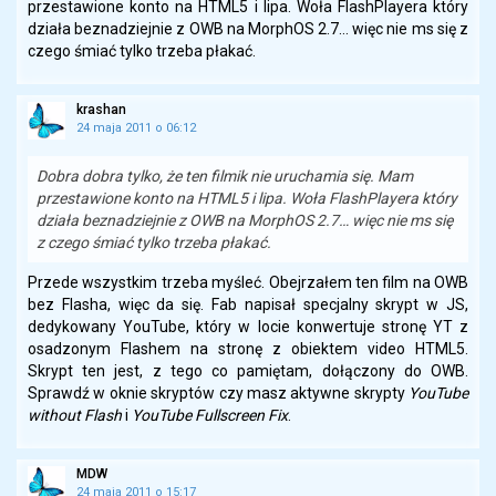
przestawione konto na HTML5 i lipa. Woła FlashPlayera który
działa beznadziejnie z OWB na MorphOS 2.7… więc nie ms się z
czego śmiać tylko trzeba płakać.
krashan
24 maja 2011 o 06:12
Dobra dobra tylko, że ten filmik nie uruchamia się. Mam
przestawione konto na HTML5 i lipa. Woła FlashPlayera który
działa beznadziejnie z OWB na MorphOS 2.7… więc nie ms się
z czego śmiać tylko trzeba płakać.
Przede wszystkim trzeba myśleć. Obejrzałem ten film na OWB
bez Flasha, więc da się. Fab napisał specjalny skrypt w JS,
dedykowany YouTube, który w locie konwertuje stronę YT z
osadzonym Flashem na stronę z obiektem video HTML5.
Skrypt ten jest, z tego co pamiętam, dołączony do OWB.
Sprawdź w oknie skryptów czy masz aktywne skrypty
YouTube
without Flash
i
YouTube Fullscreen Fix
.
MDW
24 maja 2011 o 15:17