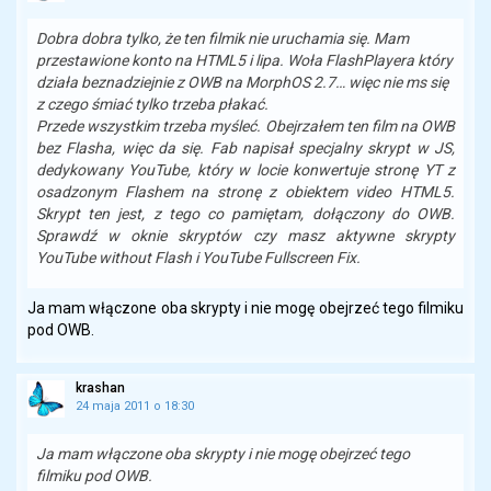
Dobra dobra tylko, że ten filmik nie uruchamia się. Mam
przestawione konto na HTML5 i lipa. Woła FlashPlayera który
działa beznadziejnie z OWB na MorphOS 2.7… więc nie ms się
z czego śmiać tylko trzeba płakać.
Przede wszystkim trzeba myśleć. Obejrzałem ten film na OWB
bez Flasha, więc da się. Fab napisał specjalny skrypt w JS,
dedykowany YouTube, który w locie konwertuje stronę YT z
osadzonym Flashem na stronę z obiektem video HTML5.
Skrypt ten jest, z tego co pamiętam, dołączony do OWB.
Sprawdź w oknie skryptów czy masz aktywne skrypty
YouTube without Flash
i
YouTube Fullscreen Fix
.
Ja mam włączone oba skrypty i nie mogę obejrzeć tego filmiku
pod OWB.
krashan
24 maja 2011 o 18:30
Ja mam włączone oba skrypty i nie mogę obejrzeć tego
filmiku pod OWB.