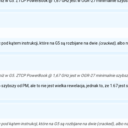
 niż w G5. ZTCP PowerBook @ 1,67 GHz jest w OGR-27 minimalnie szybs
pod kątem instrukcji, które na G5 są rozbijane na dwie
(cracked)
, albo 
 niż w G5. ZTCP PowerBook @ 1,67 GHz jest w OGR-27 minimalnie szybsz
bszy od PM, ale to nie jest wielka rewelacja, jednak to, ze 1.67 jest szybs
pod kątem instrukcji, które na G5 są rozbijane na dwie
(cracked)
, albo n