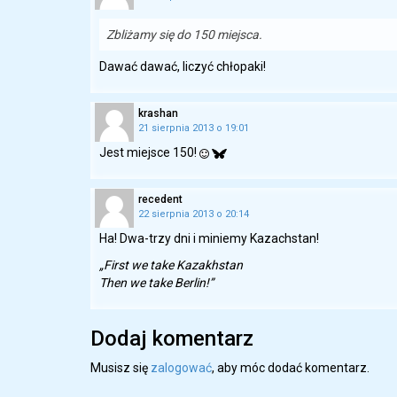
Zbliżamy się do 150 miejsca.
Dawać dawać, liczyć chłopaki!
krashan
21 sierpnia 2013 o 19:01
Jest miejsce 150!
recedent
22 sierpnia 2013 o 20:14
Ha! Dwa-trzy dni i miniemy Kazachstan!
„First we take Kazakhstan
Then we take Berlin!”
Dodaj komentarz
Musisz się
zalogować
, aby móc dodać komentarz.