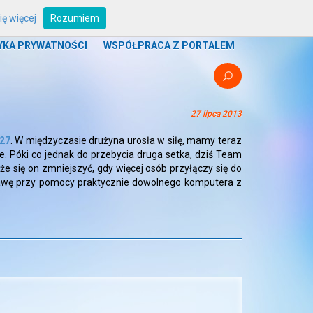
ę więcej
Rozumiem
UM
PROGRAMY
BOUNTY
STREFA ZRZUTU
YKA PRYWATNOŚCI
WSPÓŁPRACA Z PORTALEM
27 lipca 2013
27
. W międzyczasie drużyna urosła w siłę, mamy teraz
. Póki co jednak do przebycia druga setka, dziś Team
e się on zmniejszyć, gdy więcej osób przyłączy się do
rawę przy pomocy praktycznie dowolnego komputera z