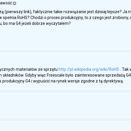
ekawość
zą (pierwszy link), faktycznie takie rozwiązanie jest dzisiaj lepsze? Ja my
spełnia RoHS? Chodzi o proces produkcyjny, to z czego jest zrobiony, c
łu, bo ma G4 jeżeli dobrze wyczytałem?
sycznych materiałów ze sprzętu
http://pl.wikipedia.org/wiki/RoHS
. Tak 
ch składników. Gdyby więc Freescale było zainteresowane sprzedażą G4 
s produkcyjny G4 i wypuścić na rynek wersje zgodne z tą dyrektywą.