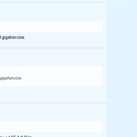
d gigaherców.
gigaherców.