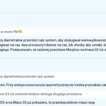
ka w moim PM
by diametralnie przerobić cały system, aby obsługiwał wielowątkowość (
bsługiwać na raz dwa procesory/rdzenie na raz, lub choćby aby umiały d
ugiego. Podejrzewam, że szybciej powstanie Morphos na Imaca G5 niż 
by diametralnie przerobić cały system
zeni. Przy wieloprocesorowości asymetrycznej nie trzeba przerabiać c
ca G5 niż zostanie dodana obsługa drugiego procesora.
OS-a na iMacu G5 już pokazano, to prawdopodobnie masz rację.