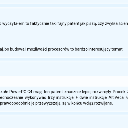
co wyczytałem to faktycznie taki fajny patent jak piszą, czy zwykła ści
taj, bo budowa i możliwości procesorów to bardzo interesujący temat.
tarzałe PowerPC G4 mają ten patent znacznie lepiej rozwinięty. Proc
ednocześnie wykonywać trzy instrukcje + dwie instrukcje AltiVeca. G
 a prawdopodobnie je przewyższają, są w końcu wciąż rozwijane.