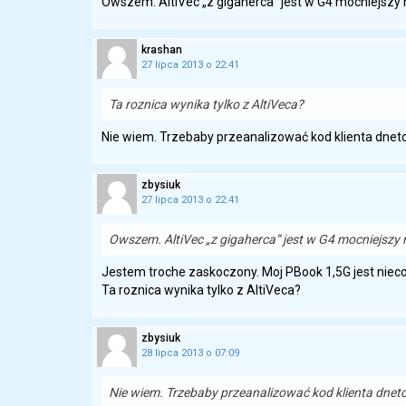
Owszem. AltiVec „z gigaherca” jest w G4 mocniejszy
krashan
27 lipca 2013 o 22:41
Ta roznica wynika tylko z AltiVeca?
Nie wiem. Trzebaby przeanalizować kod klienta dnetc 
zbysiuk
27 lipca 2013 o 22:41
Owszem. AltiVec „z gigaherca” jest w G4 mocniejszy
Jestem troche zaskoczony. Moj PBook 1,5G jest nieco szy
Ta roznica wynika tylko z AltiVeca?
zbysiuk
28 lipca 2013 o 07:09
Nie wiem. Trzebaby przeanalizować kod klienta dnetc 