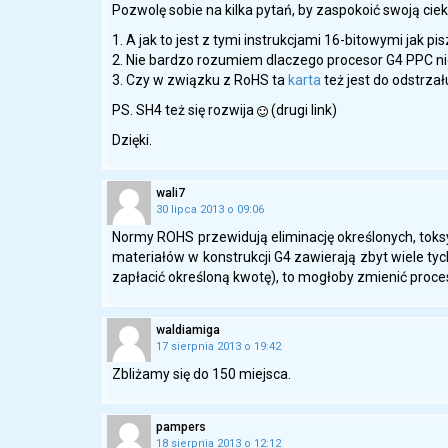
Pozwolę sobie na kilka pytań, by zaspokoić swoją ci
1. A jak to jest z tymi instrukcjami 16-bitowymi jak pis
2. Nie bardzo rozumiem dlaczego procesor G4 PPC nie 
3. Czy w związku z RoHS ta
karta
też jest do odstrza
PS. SH4 też się rozwija
(drugi link)
Dzięki.
wali7
30 lipca 2013 o 09:06
Normy ROHS przewidują eliminację określonych, tok
materiałów w konstrukcji G4 zawierają zbyt wiele ty
zapłacić określoną kwotę), to mogłoby zmienić proce
waldiamiga
17 sierpnia 2013 o 19:42
Zbliżamy się do 150 miejsca.
pampers
18 sierpnia 2013 o 12:12