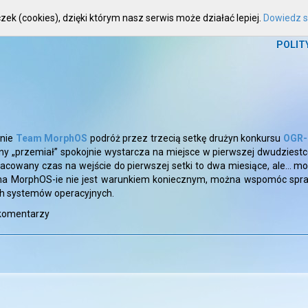
zek (cookies), dzięki którym nasz serwis może działać lepiej.
Dowiedz si
HOME
WIADOMOŚCI
ARTYKUŁY
FOR
POLIT
ynie
Team MorphOS
podróż przez trzecią setkę drużyn konkursu
OGR-
ny „przemiał” spokojnie wystarcza na miejsce w pierwszej dwudziestce
zacowany czas na wejście do pierwszej setki to dwa miesiące, ale… moż
a na MorphOS-ie nie jest warunkiem koniecznym, można wspomóc sp
h systemów operacyjnych.
komentarzy