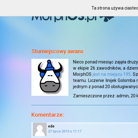
Ta strona używa ciastec
Stumiejscowy awans
Nieco ponad miesiąc zajęła druż
w ekipie 26 zawodników, a dzien
MorphOS
jest na miejscu 195
. S
teamu. Liczenie linijek Golomb
jednym z ponad 20 obsługiwanyc
Zamieszczone przez: admin,
20 
Komentarze:
ede
27 lipca 2013 o 11:17