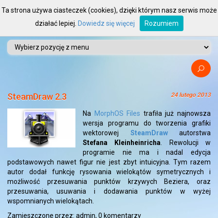
Ta strona używa ciasteczek (cookies), dzięki którym nasz serwis może
działać lepiej.
Dowiedz się więcej
Rozumiem
SteamDraw 2.3
24 lutego 2013
Na
MorphOS Files
trafiła już najnowsza
wersja programu do tworzenia grafiki
wektorowej
SteamDraw
autorstwa
Stefana Kleinheinricha
. Rewolucji w
programie nie ma i nadal edycja
podstawowych nawet figur nie jest zbyt intuicyjna. Tym razem
autor dodał funkcję rysowania wielokątów symetrycznych i
możliwość przesuwania punktów krzywych Beziera, oraz
przesuwania, usuwania i dodawania punktów w wyżej
wspomnianych wielokątach.
Zamieszczone przez: admin,
0 komentarzy