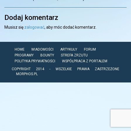
Dodaj komentarz
Musisz się
zalogować
, aby móc dodać komentarz.
HOME
WIADOMOŚCI
ARTYKUŁY
FORUM
PROGRAMY
BOUNTY
STREFA ZRZUTU
POLITYKA PRYWATNOŚCI
WSPÓŁPRACA Z PORTALEM
COPYRIGHT 2014 - WSZELKIE PRAWA ZASTRZEŻONE
MORPHOS.PL