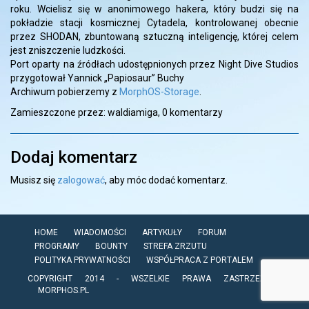
roku. Wcielisz się w anonimowego hakera, który budzi się na
pokładzie stacji kosmicznej Cytadela, kontrolowanej obecnie
przez SHODAN, zbuntowaną sztuczną inteligencję, której celem
jest zniszczenie ludzkości.
Port oparty na źródłach udostępnionych przez Night Dive Studios
przygotował Yannick „Papiosaur” Buchy
Archiwum pobierzemy z
MorphOS-Storage
.
Zamieszczone przez: waldiamiga,
0 komentarzy
Dodaj komentarz
Musisz się
zalogować
, aby móc dodać komentarz.
HOME
WIADOMOŚCI
ARTYKUŁY
FORUM
PROGRAMY
BOUNTY
STREFA ZRZUTU
POLITYKA PRYWATNOŚCI
WSPÓŁPRACA Z PORTALEM
COPYRIGHT 2014 - WSZELKIE PRAWA ZASTRZEŻONE
MORPHOS.PL