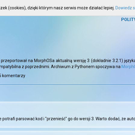
zek (cookies), dzięki którym nasz serwis może działać lepiej.
Dowiedz si
HOME
WIADOMOŚCI
ARTYKUŁY
FOR
POLIT
przeportował na MorphOSa aktualną wersję 3 (dokładnie 3.2.1) języ
 kompatybilna z poprzednimi. Archiwum z Pythonem spoczywa na
MorphO
5 komentarzy
re potrafi parsować kod i "przenieść" go do wersji 3. Warto dodać, że au