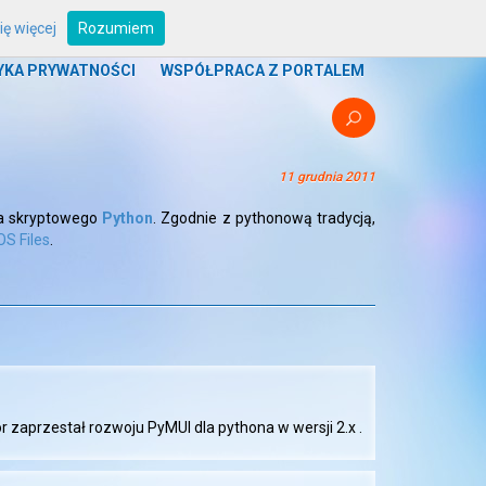
ę więcej
Rozumiem
UM
PROGRAMY
BOUNTY
STREFA ZRZUTU
YKA PRYWATNOŚCI
WSPÓŁPRACA Z PORTALEM
11 grudnia 2011
ka skryptowego
Python
. Zgodnie z pythonową tradycją,
S Files
.
tor zaprzestał rozwoju PyMUI dla pythona w wersji 2.x .