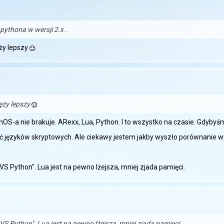
pythona w wersji 2.x .
ży lepszy
.
ęży lepszy
.
S-a nie brakuje. ARexx, Lua, Python. I to wszystko na czasie. Gdybyśm
 języków skryptowych. Ale ciekawy jestem jakby wyszło porównanie wyda
 VS Python". Lua jest na pewno lżejsza, mniej zjada pamięci.
a VS Python". Lua jest na pewno lżejsza, mniej zjada pamięci