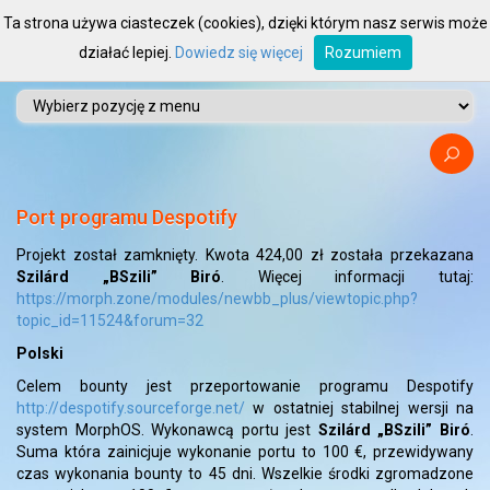
Ta strona używa ciasteczek (cookies), dzięki którym nasz serwis może
działać lepiej.
Dowiedz się więcej
Rozumiem
Port programu Despotify
Projekt został zamknięty. Kwota
424,00 zł
została przekazana
Szilárd „BSzili” Biró
. Więcej informacji tutaj:
https://morph.zone/modules/newbb_plus/viewtopic.php?
topic_id=11524&forum=32
Polski
Celem bounty jest przeportowanie programu Despotify
http://despotify.sourceforge.net/
w ostatniej stabilnej wersji na
system MorphOS. Wykonawcą portu jest
Szilárd „BSzili” Biró
.
Suma która zainicjuje wykonanie portu to 100 €, przewidywany
czas wykonania bounty to 45 dni. Wszelkie środki zgromadzone