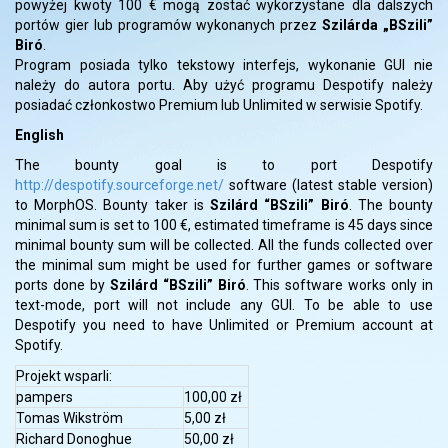
powyżej kwoty 100 € mogą zostać wykorzystane dla dalszych
portów gier lub programów wyko­nanych przez
Szilárda „BSzili”
Biró
.
Program posiada tylko tekstowy interfejs, wykonanie GUI nie
należy do autora portu. Aby użyć programu Despotify należy
posiadać członkostwo Premium lub Unlimited w serwisie Spotify.
English
The bounty goal is to port Despotify
http://despotify.sourceforge.net/
software (latest stable version)
to MorphOS. Bounty taker is
Szilárd “BSzili” Biró
. The bounty
minimal sum is set to 100 €, estimated timeframe is 45 days since
minimal bounty sum will be collected. All the funds collected over
the minimal sum might be used for further games or software
ports done by
Szilárd “BSzili” Biró
. This software works only in
text-mode, port will not include any GUI. To be able to use
Despotify you need to have Unlimited or Premium account at
Spotify.
Projekt wsparli:
pampers
100,00 zł
Tomas Wikström
5,00 zł
Richard Donoghue
50,00 zł