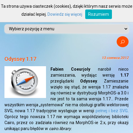
Ta strona używa ciasteczek (cookies), dzięki którym nasz serwis może
działać lepiej.
Dowiedz się więcej
Rozumiem
Odyssey 1.17
13 czerwca 2012
Fabien Coeurjoly
narobił nieco
zamieszania, wydając wersję
1.17
przeglądarki
Odyssey
. Zamieszanie
wzięło się stąd, że wersja 1.17 znalazła
się również w dystrybucji MorphOS-a 3.0 i
nie jest to ta sama wersja 1.17… Przede
wszystkim wersja „systemowa” nie ma obsługi grafiki wektorowej
SVG, nowa 1.17 tradycyjnie występuje w wersji
pełnej i bez SVG
.
Oprócz tego nowsza 1.17 nie wymaga współdzielonej biblioteki
Cairo, przez co zadziała również na MorphOS-ie 2.x, przy okazji
unikając paru błędów w
cairo.library
.