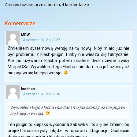
Zamieszczone przez: admin,
4 komentarze
Komentarze:
MDW
13 czerwca 2012 o 10:57
Zmieniłem systemową wersję na tę nową. Niby miało już nie
być problemu z Flash-plugin. I niby nie wiesza się faktycznie.
Ale po używaniu Flasha potem miałem dwa dziwne zwisy
MorphOSa. Wywaliłem tego Flasha i nie dam mu już szansy aż
nie pojawi się kolejna wersja.
krashan
13 czerwca 2012 o 12:16
Wywaliłem tego Flasha i nie dam mu już szansy aż nie pojawi
się kolejna wersja.
Ten plugin to kiepsko wykonana zabawka. I to się nie zmieni, bo
projekt macierzysty błądzi w oparach stagnacji. Osobiście
dałem sobie spokój z Flashem całkowicie.