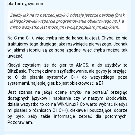
platformy, systemu.
Zależy jak na to patrzeć, język C odstaje jeszcze bardziej (brak
jakiegokolwiek wsparcia programowania obiektowego np.), a
mimo wszystko jest mocnym i wciąż popularnym językiem.
No C ma C++, więc chyba nie do końca tak jest. Chyba, że nie
traktujemy tego drugiego jako rozwinięcia pierwszego. Jednak
w jakimś stopniu są ze sobą zgodne, więc chyba można tak
uważać.
Kiedyś czytałem, że do gier to AMOS, a do użytków to
BlitzBasic. Trochę dziwne szyfladkowanie, ale gdyby je przyjąć,
to C do pisania systemów, C++ do wszystkiego poza
systemami, najlepiej gier, bo jest obiektowość, a E?
Jest szansa na jakąś ocenę artykuł na portalu/ przegląd
dostępnych języków i napisanie czy w naszym środowisku
działa wszystko to co na WIN/Linux? Co warto wybrać (kiedyś
mi pisałeś o różnicach C i C++), ciekawe i pouczające, dobrze
by było, żeby takie informacje zebrać dla potomnych.
Pozdrawiam.