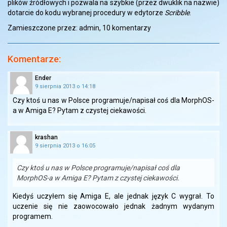
plików źródłowych i pozwala na szybkie (przez dwuklik na nazwie)
dotarcie do kodu wybranej procedury w edytorze
Scribble
.
Zamieszczone przez: admin,
10 komentarzy
Komentarze:
Ender
9 sierpnia 2013 o 14:18
Czy ktoś u nas w Polsce programuje/napisał coś dla MorphOS-
a w Amiga E? Pytam z czystej ciekawości.
krashan
9 sierpnia 2013 o 16:05
Czy ktoś u nas w Polsce programuje/napisał coś dla
MorphOS-a w Amiga E? Pytam z czystej ciekawości.
Kiedyś uczyłem się Amiga E, ale jednak język C wygrał. To
uczenie się nie zaowocowało jednak żadnym wydanym
programem.