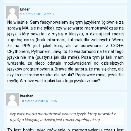
Ender
9 sierpnia 2013 o 22:06
No właśnie. Sam fascynowałem się tym językiem (głównie za
sprawą MA, ale nie tylko), czy więc warto marnotrawić czas na
język, który powstał z myślą o klasyku, a dzisiaj jest raczej
zupełną niszą (brak informacji, tutoriali dla zielonych). Wiem,
że na PPA jest jakiś kurs, ale w porównaniu z C/C++,
CPythonem, Pythonem, Javą itd. to wiadomości na temat tego
języka nie ma (pustynia jak dla mnie). Poza tym ja laik mam
wrażenie, że nieco odstaje możliwościami od dzisiejszych
języków programowania. Brawa dla autora, że mu się chce, ale
czy to nie trochę sztuka dla sztuki? Poprawcie mnie, jeżeli źle
myślę. A może warto jakiś kurs tego języka zrobić?
krashan
10 sierpnia 2013 o 15:35
czy więc warto marnotrawić czas na język, który powstał z
myślą o klasyku, a dzisiaj jest raczej zupełną niszą
To jest hobby, więc mówienie o marnotrawieniu czasu jest