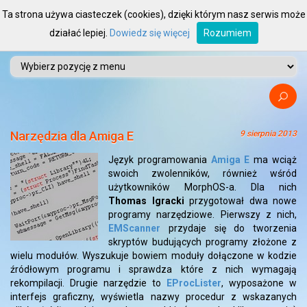
Ta strona używa ciasteczek (cookies), dzięki którym nasz serwis może
działać lepiej.
Dowiedz się więcej
Rozumiem
Narzędzia dla Amiga E
9 sierpnia 2013
Język programowania
Amiga E
ma wciąż
swoich zwolenników, również wśród
użytkowników MorphOS-a. Dla nich
Thomas Igracki
przygotował dwa nowe
programy narzędziowe. Pierwszy z nich,
EMScanner
przydaje się do tworzenia
skryptów budujących programy złożone z
wielu modułów. Wyszukuje bowiem moduły dołączone w kodzie
źródłowym programu i sprawdza które z nich wymagają
rekompilacji. Drugie narzędzie to
EProcLister
, wyposażone w
interfejs graficzny, wyświetla nazwy procedur z wskazanych