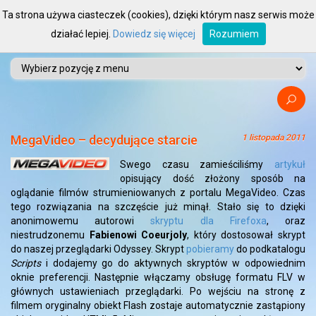
Ta strona używa ciasteczek (cookies), dzięki którym nasz serwis może
działać lepiej.
Dowiedz się więcej
Rozumiem
MegaVideo – decydujące starcie
1 listopada 2011
Swego czasu zamieściliśmy
artykuł
opisujący dość złożony sposób na
oglądanie filmów strumieniowanych z portalu MegaVideo. Czas
tego rozwiązania na szczęście już minął. Stało się to dzięki
anonimowemu autorowi
skryptu dla Firefoxa
, oraz
niestrudzonemu
Fabienowi Coeurjoly
, który dostosował skrypt
do naszej przeglądarki Odyssey. Skrypt
pobieramy
do podkatalogu
Scripts
i dodajemy go do aktywnych skryptów w odpowiednim
oknie preferencji. Następnie włączamy obsługę formatu FLV w
głównych ustawieniach przeglądarki. Po wejściu na stronę z
filmem oryginalny obiekt Flash zostaje automatycznie zastąpiony