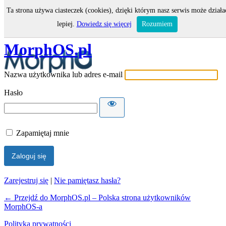
Ta strona używa ciasteczek (cookies), dzięki którym nasz serwis może działa
Zaloguj się
lepiej.
Dowiedz się więcej
Rozumiem
MorphOS.pl
Nazwa użytkownika lub adres e-mail
Hasło
Zapamiętaj mnie
Zarejestruj się
|
Nie pamiętasz hasła?
← Przejdź do MorphOS.pl – Polska strona użytkowników
MorphOS-a
Polityka prywatności