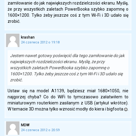
zamiłowanie do jak największych rozdzielczości ekranu. Myślę,
że przy wszystkich zaletach PowerBooka szybko zapomnę o
1600×1200. Tylko żeby jeszcze coś z tym Wi-Fi i 3D udało się
zrobić.
krashan
24 czerwca 2012 o 19:18
Jestem nawet gotowy poświęcić dla tego zamiłowanie do jak
największych rozdzielczości ekranu. Myślę, że przy
wszystkich zaletach PowerBooka szybko zapomnę o
1600×1200. Tylko żeby jeszcze coś z tym Wi-Fi i 3D udało się
zrobić.
Ustaw się na model A1139, będziesz miał 1680×1050, nie
najgorzej chyba? Co do WiFi to tymczasowo załatwiłem to
miniaturowym routerkiem zasilanym z USB (artykuł wkrótce).
W temacie 3D można tylko wznosić modły do kiera i bigfoota
.
MDW
24 czerwca 2012 o 20:59