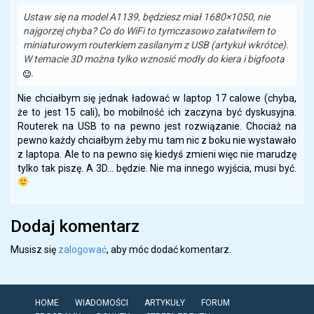
Ustaw się na model A1139, będziesz miał 1680×1050, nie
najgorzej chyba? Co do WiFi to tymczasowo załatwiłem to
miniaturowym routerkiem zasilanym z USB (artykuł wkrótce).
W temacie 3D można tylko wznosić modły do kiera i bigfoota
.
Nie chciałbym się jednak ładować w laptop 17 calowe (chyba,
że to jest 15 cali), bo mobilność ich zaczyna być dyskusyjna.
Routerek na USB to na pewno jest rozwiązanie. Chociaż na
pewno każdy chciałbym żeby mu tam nic z boku nie wystawało
z laptopa. Ale to na pewno się kiedyś zmieni więc nie marudzę
tylko tak piszę. A 3D… będzie. Nie ma innego wyjścia, musi być.
Dodaj komentarz
Musisz się
zalogować
, aby móc dodać komentarz.
HOME
WIADOMOŚCI
ARTYKUŁY
FORUM