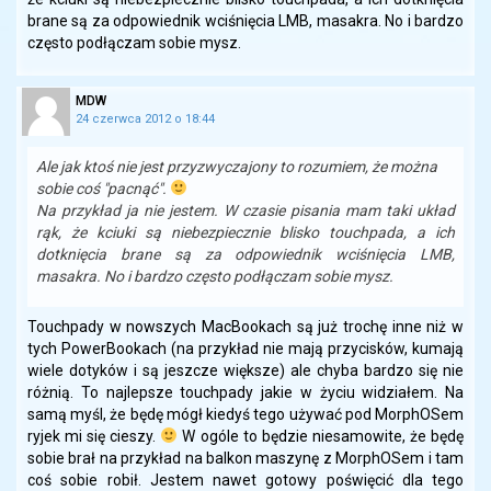
brane są za odpowiednik wciśnięcia LMB, masakra. No i bardzo
często podłączam sobie mysz.
MDW
24 czerwca 2012 o 18:44
Ale jak ktoś nie jest przyzwyczajony to rozumiem, że można
sobie coś "pacnąć".
Na przykład ja nie jestem. W czasie pisania mam taki układ
rąk, że kciuki są niebezpiecznie blisko touchpada, a ich
dotknięcia brane są za odpowiednik wciśnięcia LMB,
masakra. No i bardzo często podłączam sobie mysz.
Touchpady w nowszych MacBookach są już trochę inne niż w
tych PowerBookach (na przykład nie mają przycisków, kumają
wiele dotyków i są jeszcze większe) ale chyba bardzo się nie
różnią. To najlepsze touchpady jakie w życiu widziałem. Na
samą myśl, że będę mógł kiedyś tego używać pod MorphOSem
ryjek mi się cieszy.
W ogóle to będzie niesamowite, że będę
sobie brał na przykład na balkon maszynę z MorphOSem i tam
coś sobie robił. Jestem nawet gotowy poświęcić dla tego