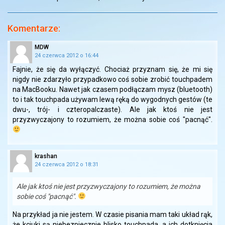
Komentarze:
MDW
24 czerwca 2012 o 16:44
Fajnie, że się da wyłączyć. Chociaż przyznam się, że mi się
nigdy nie zdarzyło przypadkowo coś sobie zrobić touchpadem
na MacBooku. Nawet jak czasem podłączam mysz (bluetooth)
to i tak touchpada używam lewą ręką do wygodnych gestów (te
dwu-, trój- i czteropalczaste). Ale jak ktoś nie jest
przyzwyczajony to rozumiem, że można sobie coś "pacnąć".
krashan
24 czerwca 2012 o 18:31
Ale jak ktoś nie jest przyzwyczajony to rozumiem, że można
sobie coś "pacnąć".
Na przykład ja nie jestem. W czasie pisania mam taki układ rąk,
że kciuki są niebezpiecznie blisko touchpada, a ich dotknięcia