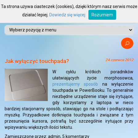
Ta strona używa ciasteczek (cookies), dzięki którym nasz serwis może
działać lepiej.
Dowiedz się więcej
Rozumiem
Jak wyłączyć touchpada?
24 czerwca 2012
W cyklu krótkich poradników
ułatwiających życie morphosowca,
prezentujemy sposób
na wyłączenie
touchpada w PowerBooku. To generalnie
niezbędne urządzenie staje się irytujące,
gdy korzy­stamy z laptopa w nieco
bardziej stacjonarny sposób, stawia­­­­­­­­jąc go na stole i podłączając
myszkę. Przypadkowe dotknięcia touchpada i związane z tym
przesunięcia kursora, potrafią być szczególnie irytujące przy
wpisywaniu większych ilości tekstu.­
Zamieszczone przez: admin,
5 komentarzy