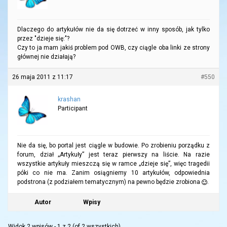
Dlaczego do artykułów nie da się dotrzeć w inny sposób, jak tylko
przez "dzieje się:"?
Czy to ja mam jakiś problem pod OWB, czy ciągle oba linki ze strony
głównej nie działają?
26 maja 2011 z 11:17
#550
krashan
Participant
Nie da się, bo portal jest ciągle w budowie. Po zrobieniu porządku z
forum, dział „Artykuły” jest teraz pierwszy na liście. Na razie
wszystkie artykuły mieszczą się w ramce „dzieje się”, więc tragedii
póki co nie ma. Zanim osiągniemy 10 artykułów, odpowiednia
podstrona (z podziałem tematycznym) na pewno będzie zrobiona
.
Autor
Wpisy
Widok 2 wpisów - 1 z 2 (of 2 wszystkich)