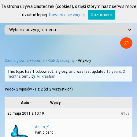
Ta strona używa ciasteczek (cookies), dzięki którym nasz serwis może
działać lepiej.
Dowiedz się więcej
Rozumiem
Strona główna
›
Forums
›
Klub dyskusyjny
›
Artykuły
This topic has 1 odpowiedź, 2 głosy, and was last updated
15 years, 2
months temu
by
krashan
.
Widok 2 wpisów - 1 z 2 (of 2 wszystkich)
Autor
Wpisy
26 maja 2011 z 10:19
#158
Adam_K
Participant