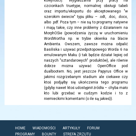
kolejności): Wygładzania przy pracy na
czcionkach truetype, normalnej obsługi tabeli
oraz importu/eksportu do akceptowanego "w
szerokim świecie" typu pliku – .odt, .doc, .docx,
albo .pdf. Poza tym – nie są to programy natywne
i mają takie, czy inne problemy z działaniem na
MorphOSie (powodzenia życzę w uruchomieniu
WordWortha np. w trybie okienka na blacie
Ambienta. Owszem, zawsze można odpalić
Basiliska i używać przedpotopowego Worda 6 na
emulowanym Maku (i tak będzie działał lepiej od
naszych "sztandarowych" produktów), ale równie
dobrze można używać OpenOffice pod
dualbootem. No, jest jeszcze Papyrus Office w
jakimś rozgrzebanym stadium ale ciekawe czy
ktoś podjąłby się ukończenia tego programu
(gdyby nawet ktoś udostępnił źródła – chyba mało
kto lubi grzebać w cudzym kodzie i to z
niemieckimi komentami (o ile są jakieś)).
HOME
WIADOMOŚCI
ARTYKUŁY
FORUM
PROGRAMY
BOUNTY
STREFA ZRZUTU