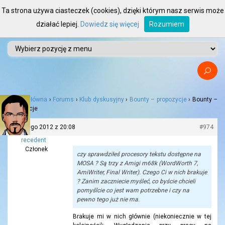
Ta strona używa ciasteczek (cookies), dzięki którym nasz serwis może
działać lepiej.
Dowiedz się więcej
Rozumiem
Strona główna
›
Forums
›
Klub dyskusyjny
›
Bounty – propozycje
›
Bounty –
propozycje
13 lutego 2012 z 20:08
#974
recedent
Członek
czy sprawdziłeś procesory tekstu dostępne na
MOSA ? Są trzy z Amigi m68k (WordWorth 7,
AmiWriter, Final Writer). Czego Ci w nich brakuje
? Zanim zaczniecie myśleć, co byście chcieli
pomyślcie co jest wam potrzebne i czy na
pewno tego już nie ma.
Brakuje mi w nich głównie (niekoniecznie w tej