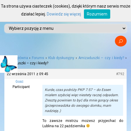
Ta strona używa ciasteczek (cookies), dzięki którym nasz serwis może
działać lepiej.
Dowiedz się więcej
Rozumiem
Strona główna
›
Forums
›
Klub dyskusyjny
›
Amizaduszki – czy i kiedy?
›
Amizaduszki – czy i kiedy?
22 września 2011 z 09:45
#792
Gość
Participant
Kurde, czas podróży PKP 7:57 – do Essen
miałem szybciej więc niestety raczej odpadam.
Zresztą powinien to być dla mnie gorący okres
(przeprowadzka do swojego domku, mam
nadzieję..)
To zawsze mistrzu mozesz przyjechać do
Lublina na 22 października