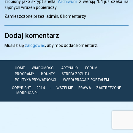
zrobiony jako skrypt shella.
Archiwum
z wersją
1.4
już czeka na
żądnych wrażeń pobieraczy.
Zamieszczone przez: admin,
0 komentarzy
Dodaj komentarz
Musisz się
zalogować
, aby móc dodać komentarz.
HOME
WIADOMOŚCI
ARTYKUŁY
FORUM
PROGRAMY
BOUNTY
STREFA ZRZUTU
POLITYKA PRYWATNOŚCI
WSPÓŁPRACA Z PORTALEM
COPYRIGHT 2014 - WSZELKIE PRAWA ZASTRZEŻONE
MORPHOS.PL