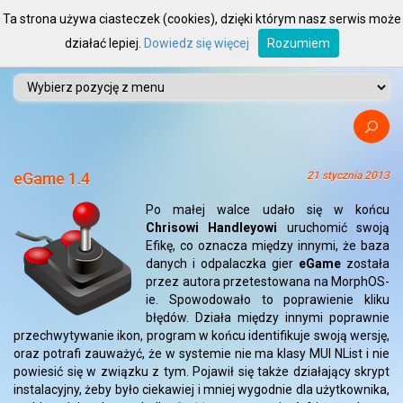
Ta strona używa ciasteczek (cookies), dzięki którym nasz serwis może
działać lepiej.
Dowiedz się więcej
Rozumiem
eGame 1.4
21 stycznia 2013
Po małej walce udało się w końcu
Chrisowi Handleyowi
uruchomić swoją
Efikę, co oznacza między innymi, że baza
danych i odpalaczka gier
eGame
została
przez autora przetestowana na MorphOS-
ie. Spowodowało to poprawienie kliku
błędów. Działa między innymi poprawnie
przechwytywanie ikon, program w końcu identifikuje swoją wersję,
oraz potrafi zauważyć, że w systemie nie ma klasy MUI NList i nie
powiesić się w związku z tym. Pojawił się także działający skrypt
instalacyjny, żeby było ciekawiej i mniej wygodnie dla użytkownika,