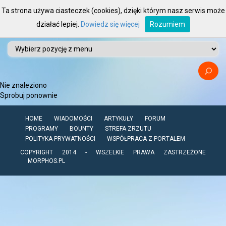
Ta strona używa ciasteczek (cookies), dzięki którym nasz serwis może
działać lepiej.
Dowiedz się więcej
Rozumiem
Nie znaleziono
Sprobuj ponownie
HOME
WIADOMOŚCI
ARTYKUŁY
FORUM
PROGRAMY
BOUNTY
STREFA ZRZUTU
POLITYKA PRYWATNOŚCI
WSPÓŁPRACA Z PORTALEM
COPYRIGHT 2014 - WSZELKIE PRAWA ZASTRZEŻONE
MORPHOS.PL