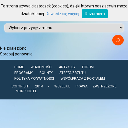
Ta strona używa ciasteczek (cookies), dzięki którym nasz serwis może
działać lepiej.
Dowiedz się więcej
Rozumiem
Nie znaleziono
Sprobuj ponownie
HOME
WIADOMOŚCI
ARTYKUŁY
FORUM
PROGRAMY
BOUNTY
STREFA ZRZUTU
POLITYKA PRYWATNOŚCI
WSPÓŁPRACA Z PORTALEM
COPYRIGHT 2014 - WSZELKIE PRAWA ZASTRZEŻONE
MORPHOS.PL